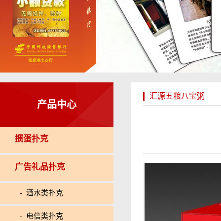
汇源五粮八宝粥
产品中心
掼蛋扑克
广告礼品扑克
- 酒水类扑克
- 电信类扑克